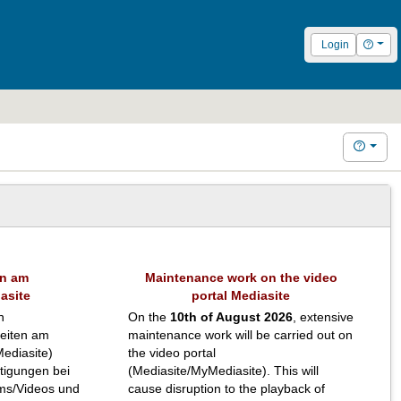
Hilfe
Login
Hilfe
en am
Maintenance work on the video
asite
portal Mediasite
n
On the
10th of August 2026
, extensive
eiten am
maintenance work will be carried out on
ediasite)
the video portal
htigungen bei
(Mediasite/MyMediasite). This will
ms/Videos und
cause disruption to the playback of