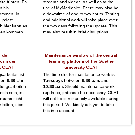
ite führen. Es
streams and videos, as well as to the
n bis
use of MyMediasite. There may also be
ommen. In
a downtime of one to two hours. Testing
 Update
and additional work will take place over
h hier kann es
the two days following the update. This
ngen kommen.
may also result in brief disruptions.
 der
Maintenance window of the central
form der
learning platform of the Goethe
t OLAT
university OLAT
sarbeiten ist
The time slot for maintenance work is
hen
8:30
Uhr
Tuesdays
between
8:30 a.m.
and
tungsarbeiten
10:30 a.m.
Should maintenance work
ich sein, ist
(updates, patches) be necessary, OLAT
traums nicht
will not be continuously available during
 bitten, dies
this period. We kindly ask you to take
this into account.