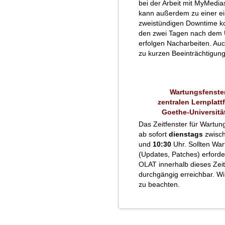
bei der Arbeit mit MyMedias
kann außerdem zu einer ei
zweistündigen Downtime k
den zwei Tagen nach dem
erfolgen Nacharbeiten. Auc
zu kurzen Beeinträchtigu
Wartungsfenster
zentralen Lernplatt
Goethe-Universitä
Das Zeitfenster für Wartung
ab sofort
dienstags
zwisc
und
10:30
Uhr. Sollten War
(Updates, Patches) erforderl
OLAT innerhalb dieses Zei
durchgängig erreichbar. Wir
zu beachten.